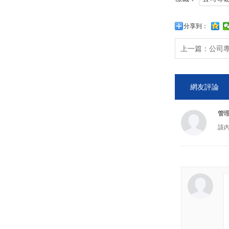
分享到：
上一篇：
公司
網友評論
管
該