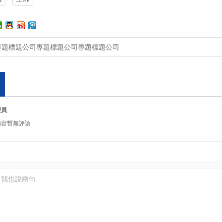
專題標題公司專題標題公司專題標題公司
理員
內容暫無評論