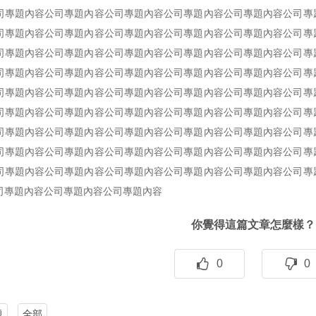
司專題內容公司專題內容公司專題內容公司專題內容公司專題內容公司專
司專題內容公司專題內容公司專題內容公司專題內容公司專題內容公司專
司專題內容公司專題內容公司專題內容公司專題內容公司專題內容公司專
司專題內容公司專題內容公司專題內容公司專題內容公司專題內容公司專
司專題內容公司專題內容公司專題內容公司專題內容公司專題內容公司專
司專題內容公司專題內容公司專題內容公司專題內容公司專題內容公司專
司專題內容公司專題內容公司專題內容公司專題內容公司專題內容公司專
司專題內容公司專題內容公司專題內容公司專題內容公司專題內容公司專
司專題內容公司專題內容公司專題內容公司專題內容公司專題內容公司專
司專題內容公司專題內容公司專題內容
你覺得這篇文章怎麼樣？
0
0
題
全部