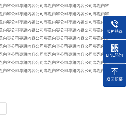
題內容公司專題內容公司專題內容公司專題內容公司專題內容
題內容公司專題內容公司專題內容公司專題內容公司專題內容
題內容公司專題內容公司專題內容公司專題內容公司專題內容
題內容公司專題內容公司專題內容公司專題內容公司專題內容
服務熱線
題內容公司專題內容公司專題內容公司專題內容公司專題內容
題內容公司專題內容公司專題內容公司專題內容公司專題內容
題內容公司專題內容公司專題內容公司專題內容公司專題內容
LINE諮詢
題內容公司專題內容公司專題內容公司專題內容公司專題內容
題內容公司專題內容公司專題內容公司專題內容公司專題內容
返回頂部