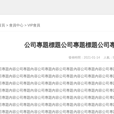
首頁
>
會員中心
>
VIP會員
公司專題標題公司專題標題公司
發佈時間：2021-01-14
人氣：
司專題內容公司專題內容公司專題內容公司專題內容公司專題內容公司專
司專題內容公司專題內容公司專題內容公司專題內容公司專題內容公司專
司專題內容公司專題內容公司專題內容公司專題內容公司專題內容公司專
司專題內容公司專題內容公司專題內容公司專題內容公司專題內容公司專
司專題內容公司專題內容公司專題內容公司專題內容公司專題內容公司專
司專題內容公司專題內容公司專題內容公司專題內容公司專題內容公司專
司專題內容公司專題內容公司專題內容公司專題內容公司專題內容公司專