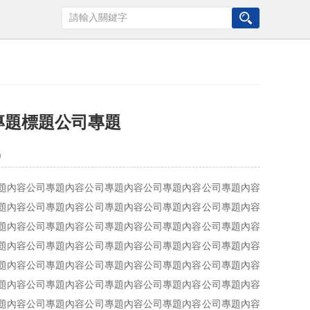
專題標題公司專題
9
題內容公司專題內容公司專題內容公司專題內容公司專題內容
題內容公司專題內容公司專題內容公司專題內容公司專題內容
題內容公司專題內容公司專題內容公司專題內容公司專題內容
題內容公司專題內容公司專題內容公司專題內容公司專題內容
題內容公司專題內容公司專題內容公司專題內容公司專題內容
題內容公司專題內容公司專題內容公司專題內容公司專題內容
題內容公司專題內容公司專題內容公司專題內容公司專題內容