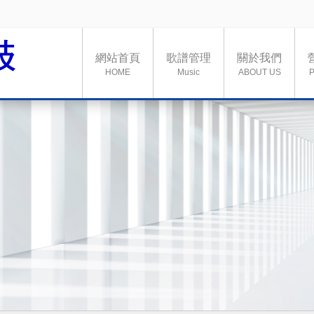
網站首頁
歌譜管理
關於我們
HOME
Music
ABOUT US